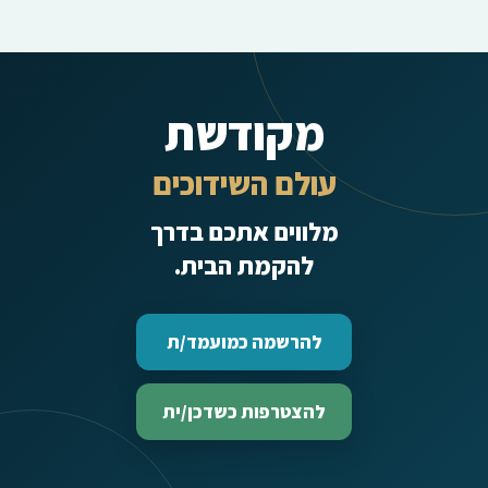
מקודשת
עולם השידוכים
מלווים אתכם בדרך
להקמת הבית.
להרשמה כמועמד/ת
להצטרפות כשדכן/ית