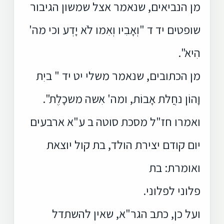
מן הנביאים, שנאמר אצל שמשון הגיבור
שופטים יד ד "וְאָבִיו וְאִמו לֹא יָדְע וכי מה'
הִיא".
מן הכתובים, שנאמר משלי יט יד " ביִת
וָהוֹן נחֲלת אָבוֹת, ומה' אִשה משכָלֶת".
ואמרו חז"ל מסכת סוטה ב ע"א ארבעים
יום קודם יצירת הולד, בת קול יוצאת
ואומרת: בת
פלוני לפלוני.
ועל כן, כתב הגר"א, שאין להשתדל