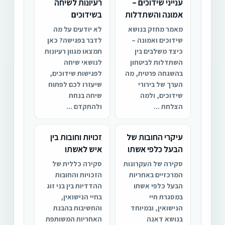
ענייני שידוכים –
רעיונות לשיחה
אמונה והשתדלות
בשידוכים
מאמר מחזק בנושא
לא יודעים על מה
שידוכים ואמונה –
לדבר בפגישה? כאן
כיצד משלבים בין
תמצאו מגוון רעיונות
השתדלות לביטחון
לנושאי שיחה
בהשגחה פרטית, מה
לפגישות שידוכים,
הערך של בירורי
שיעזרו לכם לפתוח
שידוכים, ולמה
שיחה בנחת
הצלחת ...
ולהתקדם ...
עיקרי החובות של
זכויות וחובות בין
הבעל כלפי אשתו
איש לאשתו
סקירה של העקרונות
סקירה כללית של
המרכזיים באחריות
הזכויות והחובות
הבעל כלפי אשתו
ההדדיות בין בני זוג
במסגרת חיי
בחיי הנישואין,
הנישואין, ובמיוחד
והחשיבות בהבנת
בנושא דאגה
האחריות המשותפת