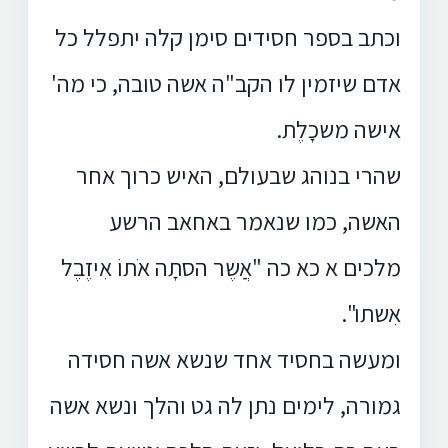
וכתב בספר חסידים סימן קלה יתפלל כל
אדם שיזמין לו הקב"ה אשה טובה, כי מה'
אישה משכָלֶת.
שהרי בנוהג שבעולם, האיש כרוך אחר
האשה, כמו שנאמר באחאב הרשע
מלכים א כא כה "אֲשֶר הסתָה אֹתוֹ אִיזֶבֶל
אִשתו".
ומעשה בחסיד אחד שנשא אשה חסידה
גמורה, לימים נתן לה גט והלך ונשא אשה