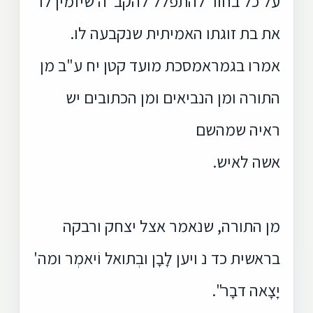
על כל בחור להתפלל להקב"ה שיזמין לו
את בת זוגתו האמיתית שנקבעה לו.
אמרו בגמראמסכת מועד קטן יח ע"ב מן
התורה ומן הנביאים ומן הכתובים יש
ראיה שמהשם
אשה לאיש.
מן התורה, שנאמר אצל יצחק ורבקה
בראשית כד נ ויען לָבָן ובְתואל וֹיאמְר ומה'
יָצָאה דבָר".