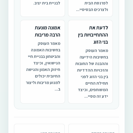
לפרנסת הבית
לבניית בית יציב.
ולצרכים הבסיסיי...
לדעת את
אמונה מונעת
ההתחייבויות בין
הרבה מריבות
בני הזוג
מאמר העוסק
בחשיבות האמונה
מאמר העוסק
והביטחון בבניית חיי
בחשיבות הידיעה
הנישואין, וכיצד
וההבנה של החובות
חיזוק האמון והגישה
והזכויות ההדדיות
החיובית יכולים
בין בני הזוג לפני
למנוע מריבות וליצור
תחילת החיים
ב...
המשותפים, וכיצד
ידע זה מסיי...