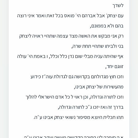
לשדך
עם יצחק׳ אבל אברהם הי׳ מואס בכל זאת ואמר איני רוצה
בהם ולא בממונם,
רק אני מבקש את האשה מצד עצמה שתהיי ראויה ליצחק
בני ולביתו שתהיי תחת שרה,
אף שהיתה עניה מבלי שום נדן כלל וכלל, ו באמת הי׳ עולה
זווגם יחד,
וזכו חוץ מגדולתם בקדושה גם לגדולת עוה״ז כידוע
מהעשירות של יצחק אבינו,
וזכו לתורה וגדולה, וכן ראוי ל כל אדם הישראלי להלוך
בדרך זה ואז יזכו ג״כ לתורה וגדולה,
תהו תכלית היוצא מסיפור נשואי יצחק אבינו ע״ה.
א ה סיפרה לנו התורה הקדושה מעשה יעקב אבינו ע״ה,