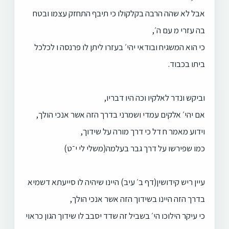
אבל לא שהה הרבה בקלקולו כי תיבף התחזק עצמו ובטח
בה עזרי מ עם ה׳,
כי הוא המשגיח ובודאי יהי׳ בעזרו ליתן לו פרנסה ו לכלכל
ביתו בכבוד.
וביקש ונדר לאלקיו וכה היו דבריו,
אם יהי׳ אלקים עמדי ושמרני בדרך הזה אשר אנכי הולך,
וידוע מאמר ח דל כי דרך מורה על שידוך,
כמו שפירשו על דרך גבר בעלמה(משלי לי י־ט)
עיין ריש קידושין(דף ב׳ עיב) היינו שיהיה לו סייעתא דשמיא
בדרך הזה היינו בשידוך הזה אשר אנכי הולך,
כי עיקר הילוכו הי׳ בשביל זה שדד יסבב לו שידוך הגון כראוי