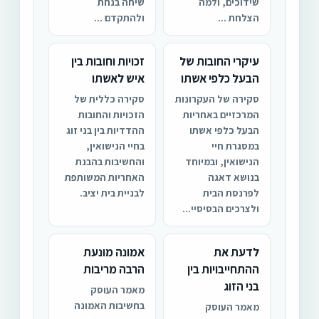
שידוכים, ולמה
שיחה בנחת
הצלחת ...
ולהתקדם ...
עיקרי החובות של
זכויות וחובות בין
הבעל כלפי אשתו
איש לאשתו
סקירה של העקרונות
סקירה כללית של
המרכזיים באחריות
הזכויות והחובות
הבעל כלפי אשתו
ההדדיות בין בני זוג
במסגרת חיי
בחיי הנישואין,
הנישואין, ובמיוחד
והחשיבות בהבנת
בנושא דאגה
האחריות המשותפת
לפרנסת הבית
לבניית בית יציב.
ולצרכים הבסיסיי...
לדעת את
אמונה מונעת
ההתחייבויות בין
הרבה מריבות
בני הזוג
מאמר העוסק
בחשיבות האמונה
מאמר העוסק