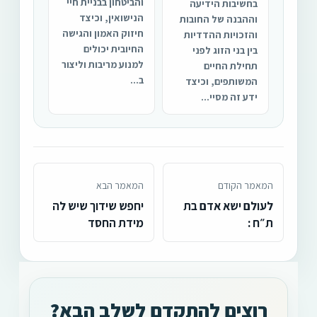
והביטחון בבניית חיי
בחשיבות הידיעה
הנישואין, וכיצד
וההבנה של החובות
חיזוק האמון והגישה
והזכויות ההדדיות
החיובית יכולים
בין בני הזוג לפני
למנוע מריבות וליצור
תחילת החיים
ב...
המשותפים, וכיצד
ידע זה מסיי...
המאמר הקודם
המאמר הבא
לעולם ישא אדם בת
יחפש שידוך שיש לה
ת״ח :
מידת החסד
רוצים להתקדם לשלב הבא?