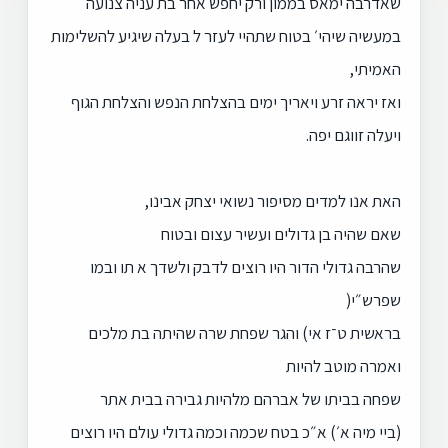
שאדרבה ימאס בממון ורק יחפש אחר בת עניה צנועה
במעשיה שיהי׳ בטוח שתהיי לעזר ל בעלה שיגיע להשלימות
האמיתי,
ואז יראה זרע ויאריך ימים בהצלחת הנפש והצלחת הגוף
ויעלה זווגם יפה.
האת אנו למדים מסיפור נשואי יצחק אבינו,
שאם שהיה בן גדולים ועשיר עצום ובטוח
שהרבה גדולי הדור היו רוצים לדבק ולשדך א תו ובמו
שפרש״י(
בראשית ט־ז אי) והגר שפחת שרה שהיתה בת מלכים
ואמרה מוטב להיות
שפחה בביתו של אברהם מלהיות גבירה בבית אתר
(ביי מיה א׳) א״כ בטח שכמה וכמה גדולי עולם היו רוצים