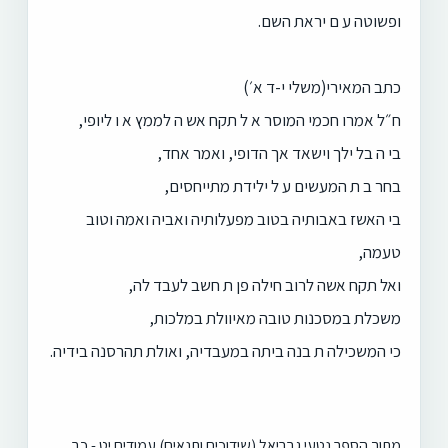
ופשוטה ע ם יראת השם.
כתב המאירי(משלי י-ד א׳)
ח״ל אמרו חכמי המוסר א ל תקח אש ה לממץ א ו ליופי,
בי ה בל ילך וישאד אך הדופי, ואמר אחד,
בחר ב ת המעשים ע ל ילידת מתייחסים,
בי האשז באבותיה בטוב מפעלותיה ואביה ואמה וטוב
טעמה,
ואל תקח אשה לרוב חילה פן ת חשב לעבד לה,
משכלת במסכנות טובה מאיוולת במלכות,
כי המשכילה ת בנה ביתה במעבדיה, ואולת תהרסנה בידיה.
מתוך הספר נטעי גבריאל (שידוכים ותנאים) עמודים יט - כב