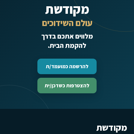
מקודשת
עולם השידוכים
מלווים אתכם בדרך
להקמת הבית.
להרשמה כמועמד/ת
להצטרפות כשדכן/ית
מקודשת