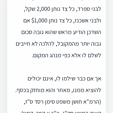
לבני ספרד, כל צד נותן 2,000 שקל,
ולבני אשכנז, כל צד נותן $1,000 אם
השדכן הודיע מראש שהוא גובה סכום
גבוה יותר מהמקובל, להלכה לא חייבים
לשלם לו אלא כפי מנהג המקום.
אך אם כבר שילמו לו, אינם יכולים
להוציא ממנו, מאחר והוא מוחזק בכסף.
(הרמ"א חושן משפט סימן רסד ס"ז,
קצות החושן סק"ג. ה"כ א קמז, קמט)