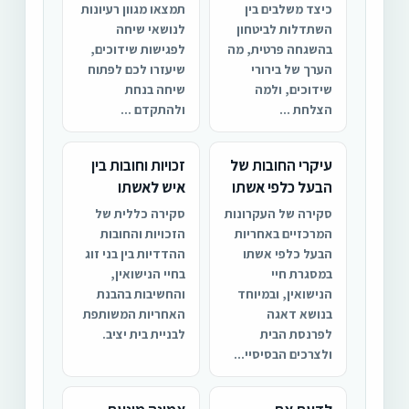
כיצד משלבים בין
תמצאו מגוון רעיונות
השתדלות לביטחון
לנושאי שיחה
בהשגחה פרטית, מה
לפגישות שידוכים,
הערך של בירורי
שיעזרו לכם לפתוח
שידוכים, ולמה
שיחה בנחת
הצלחת ...
ולהתקדם ...
עיקרי החובות של
זכויות וחובות בין
הבעל כלפי אשתו
איש לאשתו
סקירה של העקרונות
סקירה כללית של
המרכזיים באחריות
הזכויות והחובות
הבעל כלפי אשתו
ההדדיות בין בני זוג
במסגרת חיי
בחיי הנישואין,
הנישואין, ובמיוחד
והחשיבות בהבנת
בנושא דאגה
האחריות המשותפת
לפרנסת הבית
לבניית בית יציב.
ולצרכים הבסיסיי...