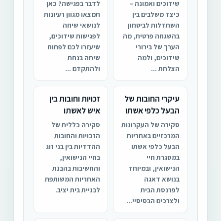
שידוכים ואמונה –
לדבר בפגישה? כאן
כיצד משלבים בין
תמצאו מגוון רעיונות
השתדלות לביטחון
לנושאי שיחה
בהשגחה פרטית, מה
לפגישות שידוכים,
הערך של בירורי
שיעזרו לכם לפתוח
שידוכים, ולמה
שיחה בנחת
הצלחת ...
ולהתקדם ...
עיקרי החובות של
זכויות וחובות בין
הבעל כלפי אשתו
איש לאשתו
סקירה של העקרונות
סקירה כללית של
המרכזיים באחריות
הזכויות והחובות
הבעל כלפי אשתו
ההדדיות בין בני זוג
במסגרת חיי
בחיי הנישואין,
הנישואין, ובמיוחד
והחשיבות בהבנת
בנושא דאגה
האחריות המשותפת
לפרנסת הבית
לבניית בית יציב.
ולצרכים הבסיסיי...