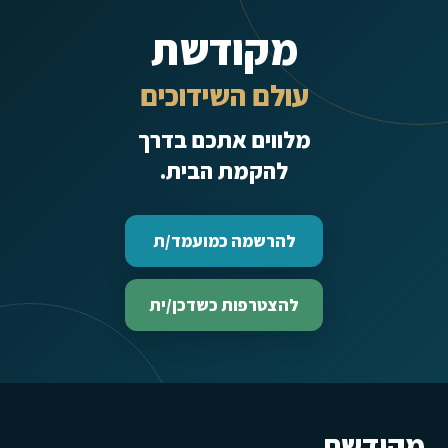
מקודשת
עולם השידוכים
מלווים אתכם בדרך
להקמת הבית.
להרשמה כמועמד/ת
להצטרפות כשדכן/ית
מקודשת