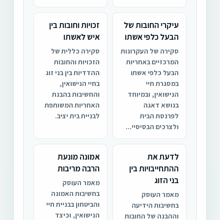
עיקרי החובות של
זכויות וחובות בין
הבעל כלפי אשתו
איש לאשתו
סקירה של העקרונות
סקירה כללית של
המרכזיים באחריות
הזכויות והחובות
הבעל כלפי אשתו
ההדדיות בין בני זוג
במסגרת חיי
בחיי הנישואין,
הנישואין, ובמיוחד
והחשיבות בהבנת
בנושא דאגה
האחריות המשותפת
לפרנסת הבית
לבניית בית יציב.
ולצרכים הבסיסיי...
לדעת את
אמונה מונעת
ההתחייבויות בין
הרבה מריבות
בני הזוג
מאמר העוסק
בחשיבות האמונה
מאמר העוסק
והביטחון בבניית חיי
בחשיבות הידיעה
הנישואין, וכיצד
וההבנה של החובות