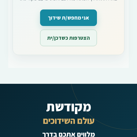
אני מחפש/ת שידוך
הצטרפות כשדכן/ית
מקודשת
עולם השידוכים
מלווים אתכם בדרך