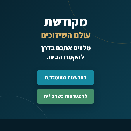
מקודשת
עולם השידוכים
מלווים אתכם בדרך
להקמת הבית.
להרשמה כמועמד/ת
להצטרפות כשדכן/ית