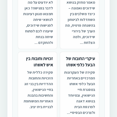
מאמר מחזק בנושא
לא יודעים על מה
שידוכים ואמונה –
לדבר בפגישה? כאן
כיצד משלבים בין
תמצאו מגוון רעיונות
השתדלות לביטחון
לנושאי שיחה
בהשגחה פרטית, מה
לפגישות שידוכים,
הערך של בירורי
שיעזרו לכם לפתוח
שידוכים, ולמה
שיחה בנחת
הצלחת ...
ולהתקדם ...
עיקרי החובות של
זכויות וחובות בין
הבעל כלפי אשתו
איש לאשתו
סקירה של העקרונות
סקירה כללית של
המרכזיים באחריות
הזכויות והחובות
הבעל כלפי אשתו
ההדדיות בין בני זוג
במסגרת חיי
בחיי הנישואין,
הנישואין, ובמיוחד
והחשיבות בהבנת
בנושא דאגה
האחריות המשותפת
לפרנסת הבית
לבניית בית יציב.
ולצרכים הבסיסיי...