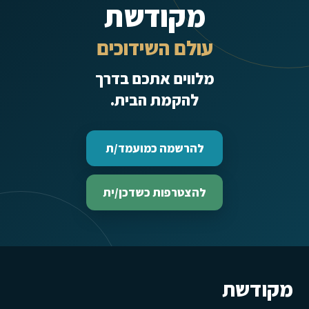
מקודשת
עולם השידוכים
מלווים אתכם בדרך
להקמת הבית.
להרשמה כמועמד/ת
להצטרפות כשדכן/ית
מקודשת