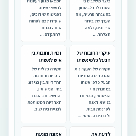
כיצד משלבים בין
תמצאו מגוון רעיונות
השתדלות לביטחון
לנושאי שיחה
בהשגחה פרטית, מה
לפגישות שידוכים,
הערך של בירורי
שיעזרו לכם לפתוח
שידוכים, ולמה
שיחה בנחת
הצלחת ...
ולהתקדם ...
עיקרי החובות של
זכויות וחובות בין
הבעל כלפי אשתו
איש לאשתו
סקירה של העקרונות
סקירה כללית של
המרכזיים באחריות
הזכויות והחובות
הבעל כלפי אשתו
ההדדיות בין בני זוג
במסגרת חיי
בחיי הנישואין,
הנישואין, ובמיוחד
והחשיבות בהבנת
בנושא דאגה
האחריות המשותפת
לפרנסת הבית
לבניית בית יציב.
ולצרכים הבסיסיי...
לדעת את
אמונה מונעת