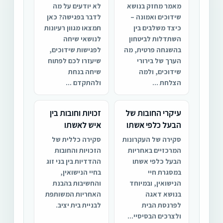
מאמר מחזק בנושא
לא יודעים על מה
שידוכים ואמונה –
לדבר בפגישה? כאן
כיצד משלבים בין
תמצאו מגוון רעיונות
השתדלות לביטחון
לנושאי שיחה
בהשגחה פרטית, מה
לפגישות שידוכים,
הערך של בירורי
שיעזרו לכם לפתוח
שידוכים, ולמה
שיחה בנחת
הצלחת ...
ולהתקדם ...
עיקרי החובות של
זכויות וחובות בין
הבעל כלפי אשתו
איש לאשתו
סקירה של העקרונות
סקירה כללית של
המרכזיים באחריות
הזכויות והחובות
הבעל כלפי אשתו
ההדדיות בין בני זוג
במסגרת חיי
בחיי הנישואין,
הנישואין, ובמיוחד
והחשיבות בהבנת
בנושא דאגה
האחריות המשותפת
לפרנסת הבית
לבניית בית יציב.
ולצרכים הבסיסיי...