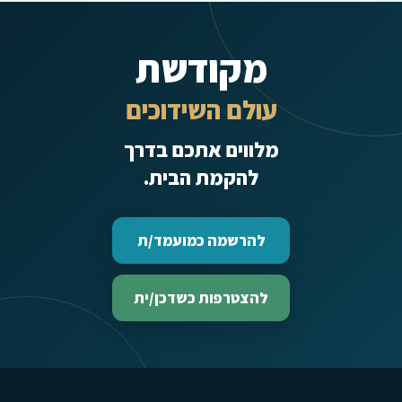
מקודשת
עולם השידוכים
מלווים אתכם בדרך
להקמת הבית.
להרשמה כמועמד/ת
להצטרפות כשדכן/ית