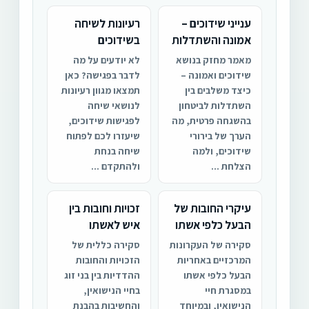
ענייני שידוכים –
רעיונות לשיחה
אמונה והשתדלות
בשידוכים
מאמר מחזק בנושא
לא יודעים על מה
שידוכים ואמונה –
לדבר בפגישה? כאן
כיצד משלבים בין
תמצאו מגוון רעיונות
השתדלות לביטחון
לנושאי שיחה
בהשגחה פרטית, מה
לפגישות שידוכים,
הערך של בירורי
שיעזרו לכם לפתוח
שידוכים, ולמה
שיחה בנחת
הצלחת ...
ולהתקדם ...
עיקרי החובות של
זכויות וחובות בין
הבעל כלפי אשתו
איש לאשתו
סקירה של העקרונות
סקירה כללית של
המרכזיים באחריות
הזכויות והחובות
הבעל כלפי אשתו
ההדדיות בין בני זוג
במסגרת חיי
בחיי הנישואין,
הנישואין, ובמיוחד
והחשיבות בהבנת