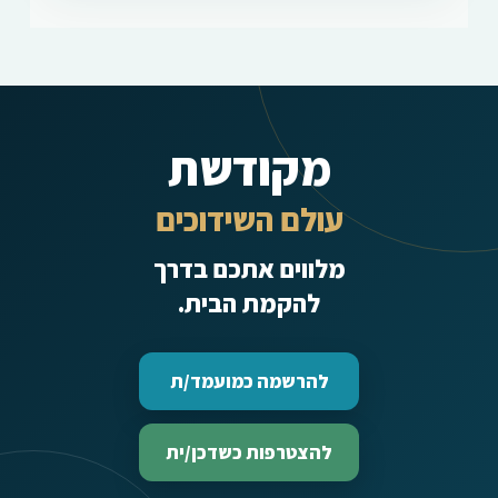
מקודשת
עולם השידוכים
מלווים אתכם בדרך
להקמת הבית.
להרשמה כמועמד/ת
להצטרפות כשדכן/ית