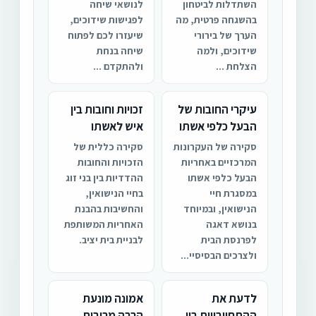
השתדלות לביטחון
לנושאי שיחה
בהשגחה פרטית, מה
לפגישות שידוכים,
הערך של בירורי
שיעזרו לכם לפתוח
שידוכים, ולמה
שיחה בנחת
הצלחת ...
ולהתקדם ...
עיקרי החובות של
זכויות וחובות בין
הבעל כלפי אשתו
איש לאשתו
סקירה של העקרונות
סקירה כללית של
המרכזיים באחריות
הזכויות והחובות
הבעל כלפי אשתו
ההדדיות בין בני זוג
במסגרת חיי
בחיי הנישואין,
הנישואין, ובמיוחד
והחשיבות בהבנת
בנושא דאגה
האחריות המשותפת
לפרנסת הבית
לבניית בית יציב.
ולצרכים הבסיסיי...
לדעת את
אמונה מונעת
ההתחייבויות בין
הרבה מריבות