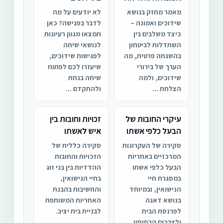
מאמר מחזק בנושא
לא יודעים על מה
שידוכים ואמונה –
לדבר בפגישה? כאן
כיצד משלבים בין
תמצאו מגוון רעיונות
השתדלות לביטחון
לנושאי שיחה
בהשגחה פרטית, מה
לפגישות שידוכים,
הערך של בירורי
שיעזרו לכם לפתוח
שידוכים, ולמה
שיחה בנחת
הצלחת ...
ולהתקדם ...
עיקרי החובות של
זכויות וחובות בין
הבעל כלפי אשתו
איש לאשתו
סקירה של העקרונות
סקירה כללית של
המרכזיים באחריות
הזכויות והחובות
הבעל כלפי אשתו
ההדדיות בין בני זוג
במסגרת חיי
בחיי הנישואין,
הנישואין, ובמיוחד
והחשיבות בהבנת
בנושא דאגה
האחריות המשותפת
לפרנסת הבית
לבניית בית יציב.
ולצרכים הבסיסיי...