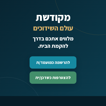
מקודשת
עולם השידוכים
מלווים אתכם בדרך
להקמת הבית.
להרשמה כמועמד/ת
להצטרפות כשדכן/ית