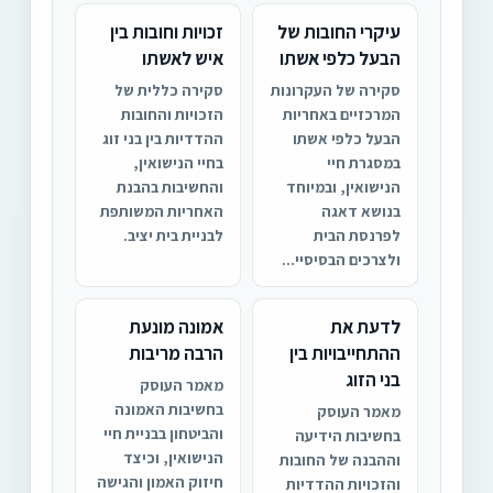
עיקרי החובות של
זכויות וחובות בין
הבעל כלפי אשתו
איש לאשתו
סקירה של העקרונות
סקירה כללית של
המרכזיים באחריות
הזכויות והחובות
הבעל כלפי אשתו
ההדדיות בין בני זוג
במסגרת חיי
בחיי הנישואין,
הנישואין, ובמיוחד
והחשיבות בהבנת
בנושא דאגה
האחריות המשותפת
לפרנסת הבית
לבניית בית יציב.
ולצרכים הבסיסיי...
לדעת את
אמונה מונעת
ההתחייבויות בין
הרבה מריבות
בני הזוג
מאמר העוסק
בחשיבות האמונה
מאמר העוסק
והביטחון בבניית חיי
בחשיבות הידיעה
הנישואין, וכיצד
וההבנה של החובות
חיזוק האמון והגישה
והזכויות ההדדיות