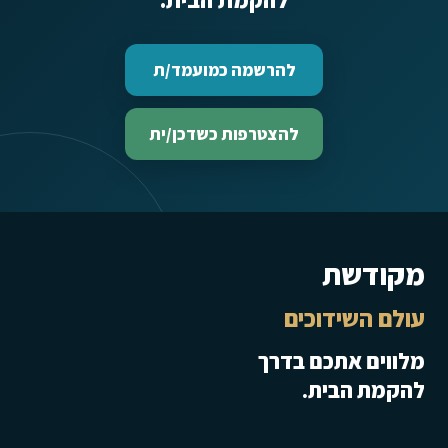
להרשמה כמועמד/ת
להצטרפות כשדכן/ית
מקודשת
עולם השידוכים
מלווים אתכם בדרך
להקמת הבית.