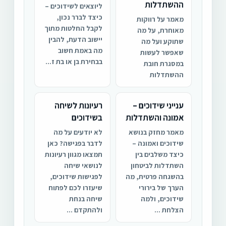
ההשתדלות
ליוצאים לשידוכים –
כיצד לברר נכון,
מאמר על רווקות
לקבל החלטות מתוך
מאוחרת, על מה
יישוב הדעת, להבין
שתוקע ועל מה
מה באמת חשוב
שאפשר לעשות
בבחירת בן או בת ז...
במסגרת חובת
ההשתדלות
ענייני שידוכים –
רעיונות לשיחה
אמונה והשתדלות
בשידוכים
מאמר מחזק בנושא
לא יודעים על מה
שידוכים ואמונה –
לדבר בפגישה? כאן
כיצד משלבים בין
תמצאו מגוון רעיונות
השתדלות לביטחון
לנושאי שיחה
בהשגחה פרטית, מה
לפגישות שידוכים,
הערך של בירורי
שיעזרו לכם לפתוח
שידוכים, ולמה
שיחה בנחת
הצלחת ...
ולהתקדם ...