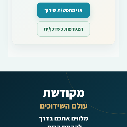
אני מחפש/ת שידוך
הצטרפות כשדכן/ית
מקודשת
עולם השידוכים
מלווים אתכם בדרך
להקמת הבית.