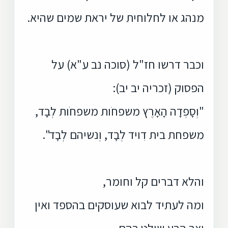
מנהג או לחלוחית של יראת שמים שהיא.
וכבר דרשו חז"ל (סוכה נב ע"א) על
הפסוק (זכריה יב יב):
"וְסָפְדָה הָאָרֶץ משפחֹות משפחֹות לְבָד,
משפחת בית דִויד לְבָד, וְנשיהם לְבָד".
והלא דברים קל וחומר,
ומה לעתיד לבוא שעוסקים בהספד ואין
יצר הרע שולט בהם,