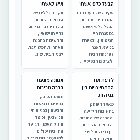
הבעל כלפי אשתו
איש לאשתו
סקירה של העקרונות
סקירה כללית של
המרכזיים באחריות
הזכויות והחובות
הבעל כלפי אשתו
ההדדיות בין בני זוג
במסגרת חיי
בחיי הנישואין,
הנישואין, ובמיוחד
והחשיבות בהבנת
בנושא דאגה
האחריות המשותפת
לפרנסת הבית
לבניית בית יציב.
ולצרכים הבסיסיי...
לדעת את
אמונה מונעת
ההתחייבויות בין
הרבה מריבות
בני הזוג
מאמר העוסק
בחשיבות האמונה
מאמר העוסק
והביטחון בבניית חיי
בחשיבות הידיעה
הנישואין, וכיצד
וההבנה של החובות
חיזוק האמון והגישה
והזכויות ההדדיות
החיובית יכולים
בין בני הזוג לפני
למנוע מריבות וליצור
תחילת החיים