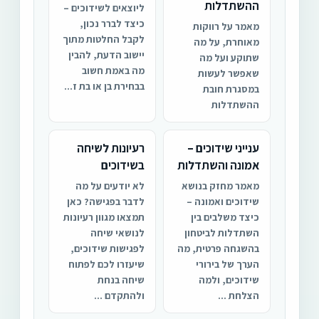
ההשתדלות
ליוצאים לשידוכים –
כיצד לברר נכון,
מאמר על רווקות
לקבל החלטות מתוך
מאוחרת, על מה
יישוב הדעת, להבין
שתוקע ועל מה
מה באמת חשוב
שאפשר לעשות
בבחירת בן או בת ז...
במסגרת חובת
ההשתדלות
ענייני שידוכים –
רעיונות לשיחה
אמונה והשתדלות
בשידוכים
מאמר מחזק בנושא
לא יודעים על מה
שידוכים ואמונה –
לדבר בפגישה? כאן
כיצד משלבים בין
תמצאו מגוון רעיונות
השתדלות לביטחון
לנושאי שיחה
בהשגחה פרטית, מה
לפגישות שידוכים,
הערך של בירורי
שיעזרו לכם לפתוח
שידוכים, ולמה
שיחה בנחת
הצלחת ...
ולהתקדם ...