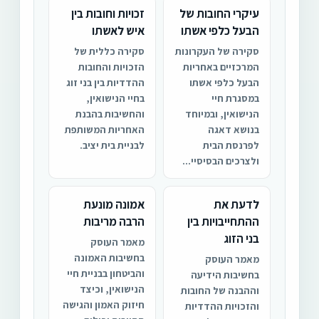
עיקרי החובות של
זכויות וחובות בין
הבעל כלפי אשתו
איש לאשתו
סקירה של העקרונות
סקירה כללית של
המרכזיים באחריות
הזכויות והחובות
הבעל כלפי אשתו
ההדדיות בין בני זוג
במסגרת חיי
בחיי הנישואין,
הנישואין, ובמיוחד
והחשיבות בהבנת
בנושא דאגה
האחריות המשותפת
לפרנסת הבית
לבניית בית יציב.
ולצרכים הבסיסיי...
לדעת את
אמונה מונעת
ההתחייבויות בין
הרבה מריבות
בני הזוג
מאמר העוסק
בחשיבות האמונה
מאמר העוסק
והביטחון בבניית חיי
בחשיבות הידיעה
הנישואין, וכיצד
וההבנה של החובות
חיזוק האמון והגישה
והזכויות ההדדיות