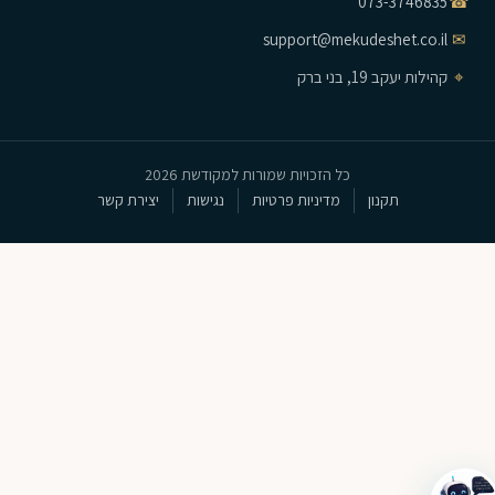
073-3746835
☎
support@mekudeshet.co.il
✉
⌖
קהילות יעקב 19, בני ברק
כל הזכויות שמורות למקודשת 2026
תקנון
מדיניות פרטיות
נגישות
יצירת קשר