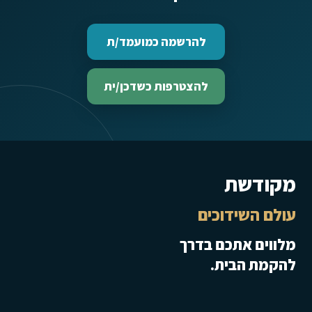
להרשמה כמועמד/ת
להצטרפות כשדכן/ית
מקודשת
עולם השידוכים
מלווים אתכם בדרך
להקמת הבית.