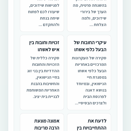
בהשגחה פרטית, מה
לפגישות שידוכים,
הערך של בירורי
שיעזרו לכם לפתוח
שידוכים, ולמה
שיחה בנחת
הצלחת ...
ולהתקדם ...
עיקרי החובות של
זכויות וחובות בין
הבעל כלפי אשתו
איש לאשתו
סקירה של העקרונות
סקירה כללית של
המרכזיים באחריות
הזכויות והחובות
הבעל כלפי אשתו
ההדדיות בין בני זוג
במסגרת חיי
בחיי הנישואין,
הנישואין, ובמיוחד
והחשיבות בהבנת
בנושא דאגה
האחריות המשותפת
לפרנסת הבית
לבניית בית יציב.
ולצרכים הבסיסיי...
לדעת את
אמונה מונעת
ההתחייבויות בין
הרבה מריבות