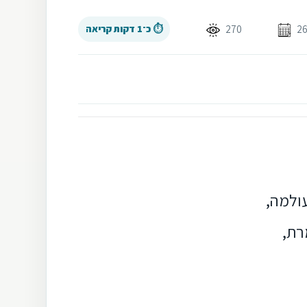
270
⏱ כ־1 דקות קריאה
עולמה,
רת,