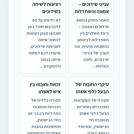
ענייני שידוכים –
רעיונות לשיחה
אמונה והשתדלות
בשידוכים
מאמר מחזק בנושא
לא יודעים על מה
שידוכים ואמונה –
לדבר בפגישה? כאן
כיצד משלבים בין
תמצאו מגוון רעיונות
השתדלות לביטחון
לנושאי שיחה
בהשגחה פרטית, מה
לפגישות שידוכים,
הערך של בירורי
שיעזרו לכם לפתוח
שידוכים, ולמה
שיחה בנחת
הצלחת ...
ולהתקדם ...
עיקרי החובות של
זכויות וחובות בין
הבעל כלפי אשתו
איש לאשתו
סקירה של העקרונות
סקירה כללית של
המרכזיים באחריות
הזכויות והחובות
הבעל כלפי אשתו
ההדדיות בין בני זוג
במסגרת חיי
בחיי הנישואין,
הנישואין, ובמיוחד
והחשיבות בהבנת
בנושא דאגה
האחריות המשותפת