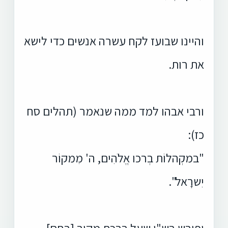
והיינו שבועז לקח עשרה אנשים כדי לישא
את רות.
ורבי אבהו למד ממה שנאמר (תהלים סח
כז):
"במקְהלוֹת בְרכו אֱלֹהִים, ה' מִמקוֹר
יִשרָאל".
ופירש רש"י שעל ברכת מקור [רֶחֶם],