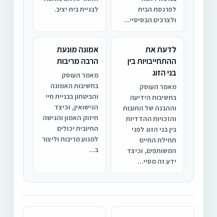
לפרנסת הבית
לבניית בית יציב.
ולצרכים הבסיסיי...
לדעת את
אמונה מונעת
ההתחייבויות בין
הרבה מריבות
בני הזוג
מאמר העוסק
בחשיבות האמונה
מאמר העוסק
והביטחון בבניית חיי
בחשיבות הידיעה
הנישואין, וכיצד
וההבנה של החובות
חיזוק האמון והגישה
והזכויות ההדדיות
החיובית יכולים
בין בני הזוג לפני
למנוע מריבות וליצור
תחילת החיים
ב...
המשותפים, וכיצד
ידע זה מסיי...