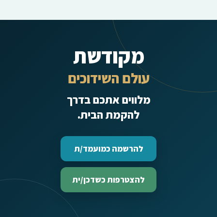
מקודשת
עולם השידוכים
מלווים אתכם בדרך
להקמת הבית.
להרשמה כמועמד/ת
להצטרפות כשדכן/ית