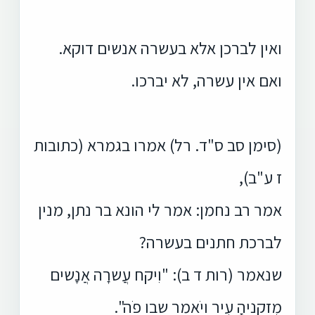
ואין לברכן אלא בעשרה אנשים דוקא.
ואם אין עשרה, לא יברכו.
(סימן סב ס"ד. רל) אמרו בגמרא (כתובות
ז ע"ב),
אמר רב נחמן: אמר לי הונא בר נתן, מנין
לברכת חתנים בעשרה?
שנאמר (רות ד ב): "וִיקח עֲשרָה אֲנָשים
מִזקניהָ עִיר ויֹאמר שבו פֹה".