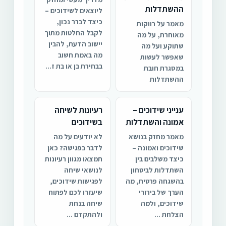
ההשתדלות
ליוצאים לשידוכים –
כיצד לברר נכון,
מאמר על רווקות
לקבל החלטות מתוך
מאוחרת, על מה
יישוב הדעת, להבין
שתוקע ועל מה
מה באמת חשוב
שאפשר לעשות
בבחירת בן או בת ז...
במסגרת חובת
ההשתדלות
ענייני שידוכים –
רעיונות לשיחה
אמונה והשתדלות
בשידוכים
מאמר מחזק בנושא
לא יודעים על מה
שידוכים ואמונה –
לדבר בפגישה? כאן
כיצד משלבים בין
תמצאו מגוון רעיונות
השתדלות לביטחון
לנושאי שיחה
בהשגחה פרטית, מה
לפגישות שידוכים,
הערך של בירורי
שיעזרו לכם לפתוח
שידוכים, ולמה
שיחה בנחת
הצלחת ...
ולהתקדם ...