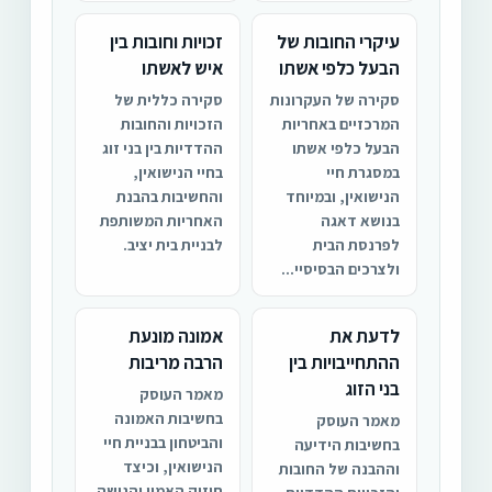
עיקרי החובות של
זכויות וחובות בין
הבעל כלפי אשתו
איש לאשתו
סקירה של העקרונות
סקירה כללית של
המרכזיים באחריות
הזכויות והחובות
הבעל כלפי אשתו
ההדדיות בין בני זוג
במסגרת חיי
בחיי הנישואין,
הנישואין, ובמיוחד
והחשיבות בהבנת
בנושא דאגה
האחריות המשותפת
לפרנסת הבית
לבניית בית יציב.
ולצרכים הבסיסיי...
לדעת את
אמונה מונעת
ההתחייבויות בין
הרבה מריבות
בני הזוג
מאמר העוסק
בחשיבות האמונה
מאמר העוסק
והביטחון בבניית חיי
בחשיבות הידיעה
הנישואין, וכיצד
וההבנה של החובות
חיזוק האמון והגישה