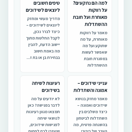
למה הם נתקעים?
טיפים חשובים
על רווקות
ליוצאים לשידוכים
מאוחרת ועל חובת
מדריך מעשי ומחזק
ההשתדלות
ליוצאים לשידוכים –
כיצד לברר נכון,
מאמר על רווקות
לקבל החלטות מתוך
מאוחרת, על מה
יישוב הדעת, להבין
שתוקע ועל מה
מה באמת חשוב
שאפשר לעשות
בבחירת בן או בת ז...
במסגרת חובת
ההשתדלות
ענייני שידוכים –
רעיונות לשיחה
אמונה והשתדלות
בשידוכים
מאמר מחזק בנושא
לא יודעים על מה
שידוכים ואמונה –
לדבר בפגישה? כאן
כיצד משלבים בין
תמצאו מגוון רעיונות
השתדלות לביטחון
לנושאי שיחה
בהשגחה פרטית, מה
לפגישות שידוכים,
הערך של בירורי
שיעזרו לכם לפתוח