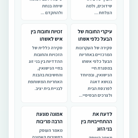
שידוכים, ולמה
שיחה בנחת
הצלחת ...
ולהתקדם ...
עיקרי החובות של
זכויות וחובות בין
הבעל כלפי אשתו
איש לאשתו
סקירה של העקרונות
סקירה כללית של
המרכזיים באחריות
הזכויות והחובות
הבעל כלפי אשתו
ההדדיות בין בני זוג
במסגרת חיי
בחיי הנישואין,
הנישואין, ובמיוחד
והחשיבות בהבנת
בנושא דאגה
האחריות המשותפת
לפרנסת הבית
לבניית בית יציב.
ולצרכים הבסיסיי...
לדעת את
אמונה מונעת
ההתחייבויות בין
הרבה מריבות
בני הזוג
מאמר העוסק
בחשיבות האמונה
מאמר העוסק