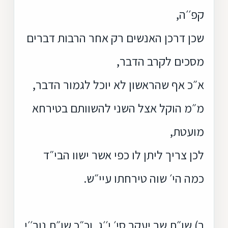
קפ׳׳ה,
שכן דרכן האנשים רק אחר הרבות דברים
מסכים לקרב הדבר,
א״כ אף שהראשון לא יוכל לגמור הדבר,
מ״מ הוקל אצל השני להשוותם בטירחא
מועטת,
לכן צריך ליתן לו כפי אשר ישוו הבי״ד
כמה הי׳ שוה טירחתו עיי״ש.
ב) שו״ת שב יעקב סי׳ י׳׳ג, וכ״כ שו״ת נוב׳׳י