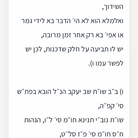
השידוך,
ואלמלא הוא לא הי׳ הדבר בא לידי גמר
או אפי׳ בא רק אחר זמן מרובה,
יש לו תביעה על חלק שדכנות, לכן יש
לפשר עמו ו).
ו) ב״ב שו״ת שב יעקב הנ״ל הובא בפת״ש
סי׳ קפ״ה,
שו״ת נוב״י תנינא חו״מ סי׳ ל״ו, הגהות
ח״ס חו״מ סי׳ פ״ז סל׳׳ט,