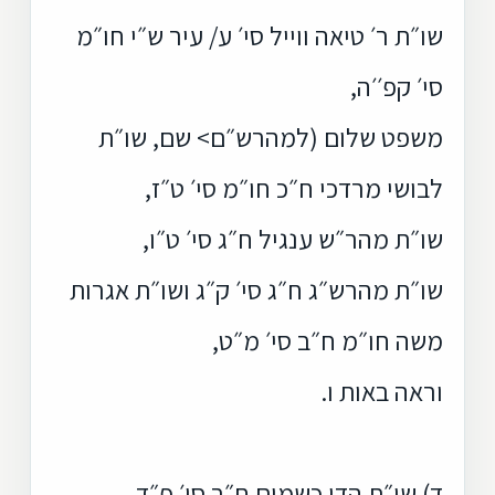
שו״ת ר׳ טיאה ווייל סי׳ ע/ עיר ש״י חו״מ
סי׳ קפ׳׳ה,
משפט שלום (למהרש״ם> שם, שו״ת
לבושי מרדכי ח״כ חו״מ סי׳ ט״ז,
שו״ת מהר״ש ענגיל ח״ג סי׳ ט״ו,
שו״ת מהרש״ג ח״ג סי׳ ק״ג ושו״ת אגרות
משה חו״מ ח״ב סי׳ מ״ט,
וראה באות ו.
ד) שו״ת הדי כשמים ח״ב סי׳ פ״ד,