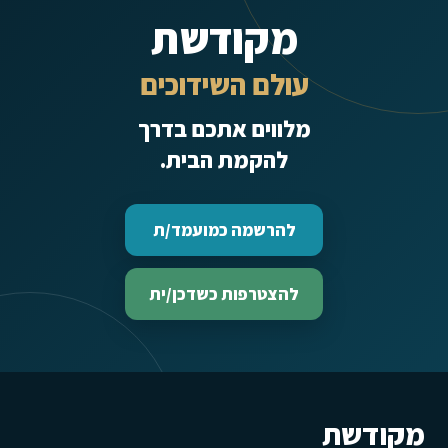
מקודשת
עולם השידוכים
מלווים אתכם בדרך
להקמת הבית.
להרשמה כמועמד/ת
להצטרפות כשדכן/ית
מקודשת