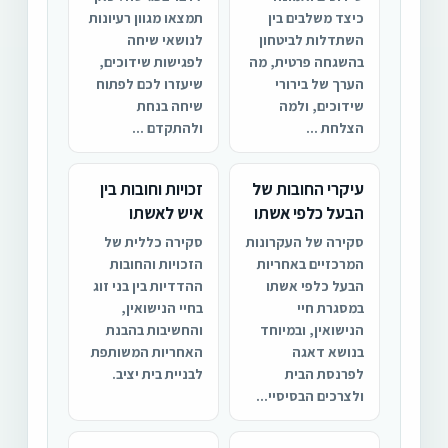
כיצד משלבים בין
תמצאו מגוון רעיונות
השתדלות לביטחון
לנושאי שיחה
בהשגחה פרטית, מה
לפגישות שידוכים,
הערך של בירורי
שיעזרו לכם לפתוח
שידוכים, ולמה
שיחה בנחת
הצלחת ...
ולהתקדם ...
עיקרי החובות של
זכויות וחובות בין
הבעל כלפי אשתו
איש לאשתו
סקירה של העקרונות
סקירה כללית של
המרכזיים באחריות
הזכויות והחובות
הבעל כלפי אשתו
ההדדיות בין בני זוג
במסגרת חיי
בחיי הנישואין,
הנישואין, ובמיוחד
והחשיבות בהבנת
בנושא דאגה
האחריות המשותפת
לפרנסת הבית
לבניית בית יציב.
ולצרכים הבסיסיי...