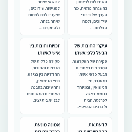
השתדלות לביטחון
לנושאי שיחה
בהשגחה פרטית, מה
לפגישות שידוכים,
הערך של בירורי
שיעזרו לכם לפתוח
שידוכים, ולמה
שיחה בנחת
הצלחת ...
ולהתקדם ...
עיקרי החובות של
זכויות וחובות בין
הבעל כלפי אשתו
איש לאשתו
סקירה של העקרונות
סקירה כללית של
המרכזיים באחריות
הזכויות והחובות
הבעל כלפי אשתו
ההדדיות בין בני זוג
במסגרת חיי
בחיי הנישואין,
הנישואין, ובמיוחד
והחשיבות בהבנת
בנושא דאגה
האחריות המשותפת
לפרנסת הבית
לבניית בית יציב.
ולצרכים הבסיסיי...
לדעת את
אמונה מונעת
ההתחייבויות בין
הרבה מריבות