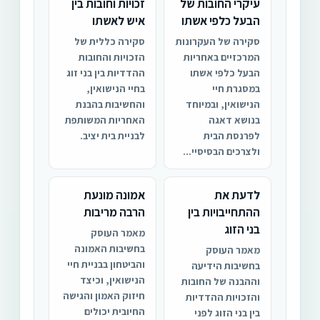
עיקרי החובות של
זכויות וחובות בין
הבעל כלפי אשתו
איש לאשתו
סקירה של העקרונות
סקירה כללית של
המרכזיים באחריות
הזכויות והחובות
הבעל כלפי אשתו
ההדדיות בין בני זוג
במסגרת חיי
בחיי הנישואין,
הנישואין, ובמיוחד
והחשיבות בהבנת
בנושא דאגה
האחריות המשותפת
לפרנסת הבית
לבניית בית יציב.
ולצרכים הבסיסיי...
לדעת את
אמונה מונעת
ההתחייבויות בין
הרבה מריבות
בני הזוג
מאמר העוסק
בחשיבות האמונה
מאמר העוסק
והביטחון בבניית חיי
בחשיבות הידיעה
הנישואין, וכיצד
וההבנה של החובות
חיזוק האמון והגישה
והזכויות ההדדיות
החיובית יכולים
בין בני הזוג לפני