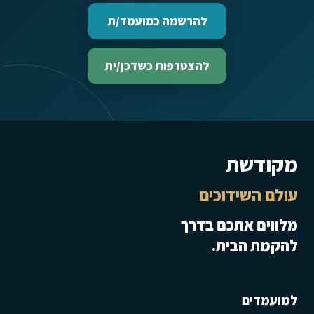
להרשמה כמועמד/ת
להצטרפות כשדכן/ית
מקודשת
עולם השידוכים
מלווים אתכם בדרך
להקמת הבית.
למועמדים