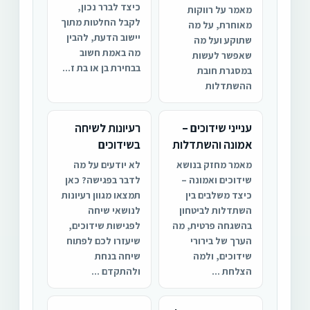
כיצד לברר נכון,
מאמר על רווקות
לקבל החלטות מתוך
מאוחרת, על מה
יישוב הדעת, להבין
שתוקע ועל מה
מה באמת חשוב
שאפשר לעשות
בבחירת בן או בת ז...
במסגרת חובת
ההשתדלות
ענייני שידוכים –
רעיונות לשיחה
אמונה והשתדלות
בשידוכים
מאמר מחזק בנושא
לא יודעים על מה
שידוכים ואמונה –
לדבר בפגישה? כאן
כיצד משלבים בין
תמצאו מגוון רעיונות
השתדלות לביטחון
לנושאי שיחה
בהשגחה פרטית, מה
לפגישות שידוכים,
הערך של בירורי
שיעזרו לכם לפתוח
שידוכים, ולמה
שיחה בנחת
הצלחת ...
ולהתקדם ...