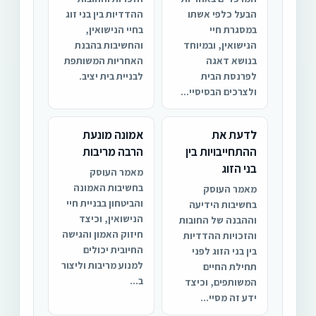
הבעל כלפי אשתו
ההדדיות בין בני זוג
במסגרת חיי
בחיי הנישואין,
הנישואין, ובמיוחד
והחשיבות בהבנת
בנושא דאגה
האחריות המשותפת
לפרנסת הבית
לבניית בית יציב.
ולצרכים הבסיסיי...
לדעת את
אמונה מונעת
ההתחייבויות בין
הרבה מריבות
בני הזוג
מאמר העוסק
בחשיבות האמונה
מאמר העוסק
והביטחון בבניית חיי
בחשיבות הידיעה
הנישואין, וכיצד
וההבנה של החובות
חיזוק האמון והגישה
והזכויות ההדדיות
החיובית יכולים
בין בני הזוג לפני
למנוע מריבות וליצור
תחילת החיים
ב...
המשותפים, וכיצד
ידע זה מסיי...