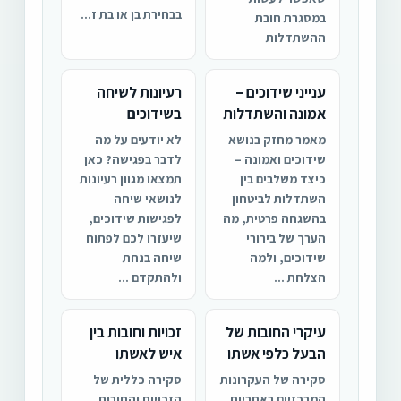
בבחירת בן או בת ז...
במסגרת חובת
ההשתדלות
ענייני שידוכים –
רעיונות לשיחה
אמונה והשתדלות
בשידוכים
מאמר מחזק בנושא
לא יודעים על מה
שידוכים ואמונה –
לדבר בפגישה? כאן
כיצד משלבים בין
תמצאו מגוון רעיונות
השתדלות לביטחון
לנושאי שיחה
בהשגחה פרטית, מה
לפגישות שידוכים,
הערך של בירורי
שיעזרו לכם לפתוח
שידוכים, ולמה
שיחה בנחת
הצלחת ...
ולהתקדם ...
עיקרי החובות של
זכויות וחובות בין
הבעל כלפי אשתו
איש לאשתו
סקירה של העקרונות
סקירה כללית של
המרכזיים באחריות
הזכויות והחובות