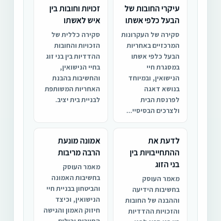
עיקרי החובות של
זכויות וחובות בין
הבעל כלפי אשתו
איש לאשתו
סקירה של העקרונות
סקירה כללית של
המרכזיים באחריות
הזכויות והחובות
הבעל כלפי אשתו
ההדדיות בין בני זוג
במסגרת חיי
בחיי הנישואין,
הנישואין, ובמיוחד
והחשיבות בהבנת
בנושא דאגה
האחריות המשותפת
לפרנסת הבית
לבניית בית יציב.
ולצרכים הבסיסיי...
לדעת את
אמונה מונעת
ההתחייבויות בין
הרבה מריבות
בני הזוג
מאמר העוסק
בחשיבות האמונה
מאמר העוסק
והביטחון בבניית חיי
בחשיבות הידיעה
הנישואין, וכיצד
וההבנה של החובות
חיזוק האמון והגישה
והזכויות ההדדיות
החיובית יכולים