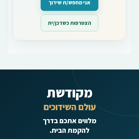
אני מחפש/ת שידוך
הצטרפות כשדכן/ית
מקודשת
עולם השידוכים
מלווים אתכם בדרך
להקמת הבית.