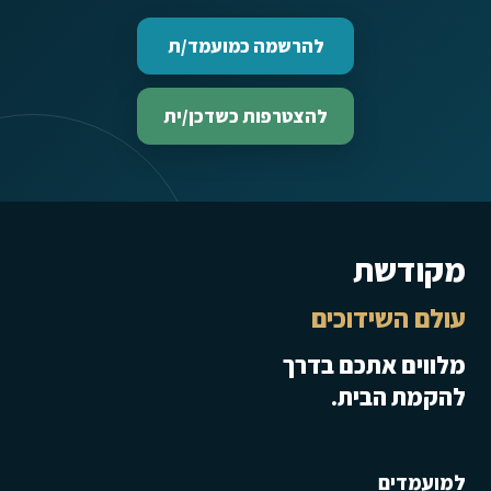
להרשמה כמועמד/ת
להצטרפות כשדכן/ית
מקודשת
עולם השידוכים
מלווים אתכם בדרך
להקמת הבית.
למועמדים