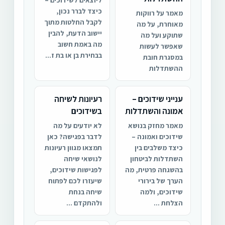
כיצד לברר נכון,
מאמר על רווקות
לקבל החלטות מתוך
מאוחרת, על מה
יישוב הדעת, להבין
שתוקע ועל מה
מה באמת חשוב
שאפשר לעשות
בבחירת בן או בת ז...
במסגרת חובת
ההשתדלות
ענייני שידוכים –
רעיונות לשיחה
אמונה והשתדלות
בשידוכים
מאמר מחזק בנושא
לא יודעים על מה
שידוכים ואמונה –
לדבר בפגישה? כאן
כיצד משלבים בין
תמצאו מגוון רעיונות
השתדלות לביטחון
לנושאי שיחה
בהשגחה פרטית, מה
לפגישות שידוכים,
הערך של בירורי
שיעזרו לכם לפתוח
שידוכים, ולמה
שיחה בנחת
הצלחת ...
ולהתקדם ...