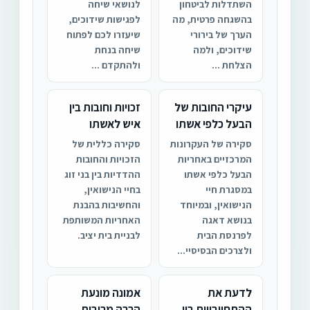
השתדלות לביטחון
לנושאי שיחה
בהשגחה פרטית, מה
לפגישות שידוכים,
הערך של בירורי
שיעזרו לכם לפתוח
שידוכים, ולמה
שיחה בנחת
הצלחת ...
ולהתקדם ...
עיקרי החובות של
זכויות וחובות בין
הבעל כלפי אשתו
איש לאשתו
סקירה של העקרונות
סקירה כללית של
המרכזיים באחריות
הזכויות והחובות
הבעל כלפי אשתו
ההדדיות בין בני זוג
במסגרת חיי
בחיי הנישואין,
הנישואין, ובמיוחד
והחשיבות בהבנת
בנושא דאגה
האחריות המשותפת
לפרנסת הבית
לבניית בית יציב.
ולצרכים הבסיסיי...
לדעת את
אמונה מונעת
ההתחייבויות בין
הרבה מריבות