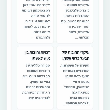
שידוכים ואמונה –
לדבר בפגישה? כאן
כיצד משלבים בין
תמצאו מגוון רעיונות
השתדלות לביטחון
לנושאי שיחה
בהשגחה פרטית, מה
לפגישות שידוכים,
הערך של בירורי
שיעזרו לכם לפתוח
שידוכים, ולמה
שיחה בנחת
הצלחת ...
ולהתקדם ...
עיקרי החובות של
זכויות וחובות בין
הבעל כלפי אשתו
איש לאשתו
סקירה של העקרונות
סקירה כללית של
המרכזיים באחריות
הזכויות והחובות
הבעל כלפי אשתו
ההדדיות בין בני זוג
במסגרת חיי
בחיי הנישואין,
הנישואין, ובמיוחד
והחשיבות בהבנת
בנושא דאגה
האחריות המשותפת
לפרנסת הבית
לבניית בית יציב.
ולצרכים הבסיסיי...