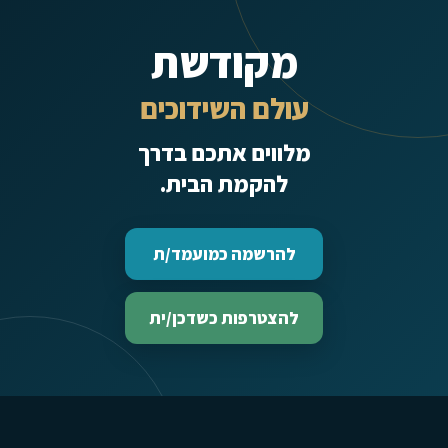
מקודשת
עולם השידוכים
מלווים אתכם בדרך
להקמת הבית.
להרשמה כמועמד/ת
להצטרפות כשדכן/ית