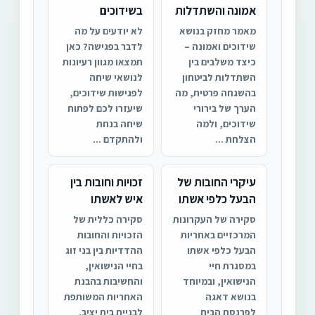
אמונה והשתדלות
בשידוכים
מאמר מחזק בנושא
לא יודעים על מה
שידוכים ואמונה –
לדבר בפגישה? כאן
כיצד משלבים בין
תמצאו מגוון רעיונות
השתדלות לביטחון
לנושאי שיחה
בהשגחה פרטית, מה
לפגישות שידוכים,
הערך של בירורי
שיעזרו לכם לפתוח
שידוכים, ולמה
שיחה בנחת
הצלחת ...
ולהתקדם ...
עיקרי החובות של
זכויות וחובות בין
הבעל כלפי אשתו
איש לאשתו
סקירה של העקרונות
סקירה כללית של
המרכזיים באחריות
הזכויות והחובות
הבעל כלפי אשתו
ההדדיות בין בני זוג
במסגרת חיי
בחיי הנישואין,
הנישואין, ובמיוחד
והחשיבות בהבנת
בנושא דאגה
האחריות המשותפת
לפרנסת הבית
לבניית בית יציב.