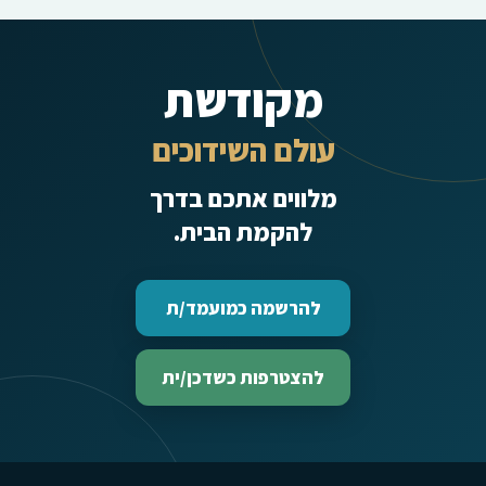
מקודשת
עולם השידוכים
מלווים אתכם בדרך
להקמת הבית.
להרשמה כמועמד/ת
להצטרפות כשדכן/ית