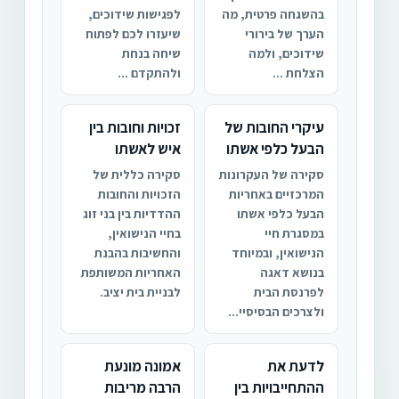
בהשגחה פרטית, מה
לפגישות שידוכים,
הערך של בירורי
שיעזרו לכם לפתוח
שידוכים, ולמה
שיחה בנחת
הצלחת ...
ולהתקדם ...
עיקרי החובות של
זכויות וחובות בין
הבעל כלפי אשתו
איש לאשתו
סקירה של העקרונות
סקירה כללית של
המרכזיים באחריות
הזכויות והחובות
הבעל כלפי אשתו
ההדדיות בין בני זוג
במסגרת חיי
בחיי הנישואין,
הנישואין, ובמיוחד
והחשיבות בהבנת
בנושא דאגה
האחריות המשותפת
לפרנסת הבית
לבניית בית יציב.
ולצרכים הבסיסיי...
לדעת את
אמונה מונעת
ההתחייבויות בין
הרבה מריבות