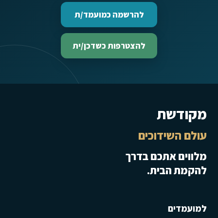
להרשמה כמועמד/ת
להצטרפות כשדכן/ית
מקודשת
עולם השידוכים
מלווים אתכם בדרך
להקמת הבית.
למועמדים