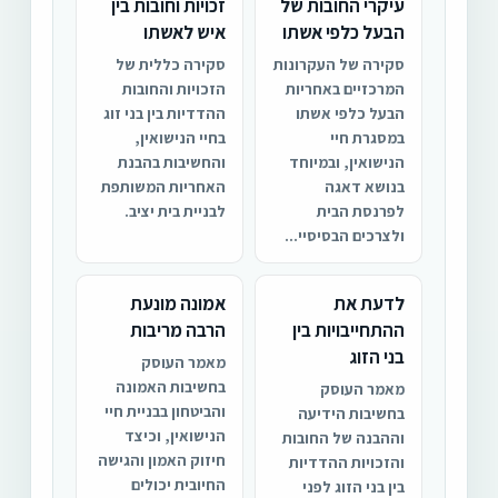
עיקרי החובות של
זכויות וחובות בין
הבעל כלפי אשתו
איש לאשתו
סקירה של העקרונות
סקירה כללית של
המרכזיים באחריות
הזכויות והחובות
הבעל כלפי אשתו
ההדדיות בין בני זוג
במסגרת חיי
בחיי הנישואין,
הנישואין, ובמיוחד
והחשיבות בהבנת
בנושא דאגה
האחריות המשותפת
לפרנסת הבית
לבניית בית יציב.
ולצרכים הבסיסיי...
לדעת את
אמונה מונעת
ההתחייבויות בין
הרבה מריבות
בני הזוג
מאמר העוסק
בחשיבות האמונה
מאמר העוסק
והביטחון בבניית חיי
בחשיבות הידיעה
הנישואין, וכיצד
וההבנה של החובות
חיזוק האמון והגישה
והזכויות ההדדיות
החיובית יכולים
בין בני הזוג לפני