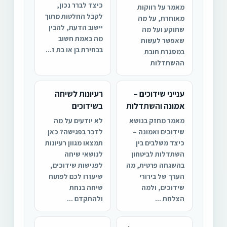
כיצד לברר נכון,
מאמר על רווקות
לקבל החלטות מתוך
מאוחרת, על מה
יישוב הדעת, להבין
שתוקע ועל מה
מה באמת חשוב
שאפשר לעשות
בבחירת בן או בת ז...
במסגרת חובת
ההשתדלות
ענייני שידוכים –
רעיונות לשיחה
אמונה והשתדלות
בשידוכים
מאמר מחזק בנושא
לא יודעים על מה
שידוכים ואמונה –
לדבר בפגישה? כאן
כיצד משלבים בין
תמצאו מגוון רעיונות
השתדלות לביטחון
לנושאי שיחה
בהשגחה פרטית, מה
לפגישות שידוכים,
הערך של בירורי
שיעזרו לכם לפתוח
שידוכים, ולמה
שיחה בנחת
הצלחת ...
ולהתקדם ...