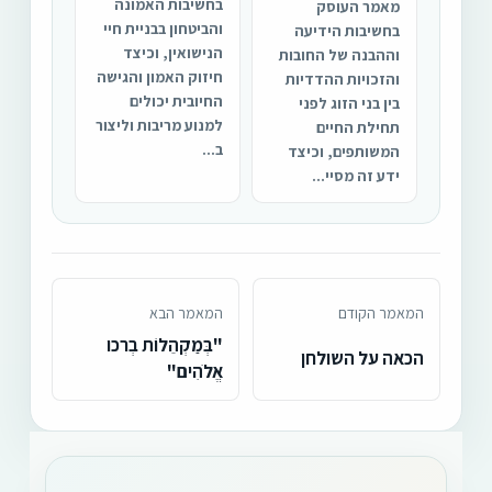
בחשיבות האמונה
מאמר העוסק
והביטחון בבניית חיי
בחשיבות הידיעה
הנישואין, וכיצד
וההבנה של החובות
חיזוק האמון והגישה
והזכויות ההדדיות
החיובית יכולים
בין בני הזוג לפני
למנוע מריבות וליצור
תחילת החיים
ב...
המשותפים, וכיצד
ידע זה מסיי...
המאמר הקודם
המאמר הבא
"בְּמַקְהֵלוֹת בְרכו
הכאה על השולחן
אֱלֹהִים"