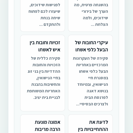
בהשגחה פרטית, מה
לפגישות שידוכים,
הערך של בירורי
שיעזרו לכם לפתוח
שידוכים, ולמה
שיחה בנחת
הצלחת ...
ולהתקדם ...
עיקרי החובות של
זכויות וחובות בין
הבעל כלפי אשתו
איש לאשתו
סקירה של העקרונות
סקירה כללית של
המרכזיים באחריות
הזכויות והחובות
הבעל כלפי אשתו
ההדדיות בין בני זוג
במסגרת חיי
בחיי הנישואין,
הנישואין, ובמיוחד
והחשיבות בהבנת
בנושא דאגה
האחריות המשותפת
לפרנסת הבית
לבניית בית יציב.
ולצרכים הבסיסיי...
לדעת את
אמונה מונעת
ההתחייבויות בין
הרבה מריבות