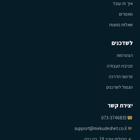
איך זה עובד
מאמרים
שאלות נפוצות
לשדכנים
הצטרפות
סביבת העבודה
סרטוני הדרכה
תגמול לשדכנים
יצירת קשר
073-3746835
☎
support@mekudeshet.co.il
✉
⌖
קהילות יעקב 19, בני ברק