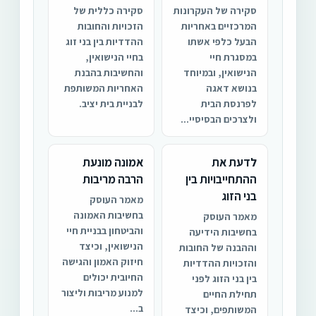
סקירה של העקרונות
סקירה כללית של
המרכזיים באחריות
הזכויות והחובות
הבעל כלפי אשתו
ההדדיות בין בני זוג
במסגרת חיי
בחיי הנישואין,
הנישואין, ובמיוחד
והחשיבות בהבנת
בנושא דאגה
האחריות המשותפת
לפרנסת הבית
לבניית בית יציב.
ולצרכים הבסיסיי...
לדעת את
אמונה מונעת
ההתחייבויות בין
הרבה מריבות
בני הזוג
מאמר העוסק
בחשיבות האמונה
מאמר העוסק
והביטחון בבניית חיי
בחשיבות הידיעה
הנישואין, וכיצד
וההבנה של החובות
חיזוק האמון והגישה
והזכויות ההדדיות
החיובית יכולים
בין בני הזוג לפני
למנוע מריבות וליצור
תחילת החיים
ב...
המשותפים, וכיצד