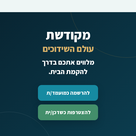
מקודשת
עולם השידוכים
מלווים אתכם בדרך
להקמת הבית.
להרשמה כמועמד/ת
להצטרפות כשדכן/ית