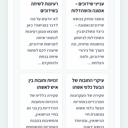
ענייני שידוכים –
רעיונות לשיחה
אמונה והשתדלות
בשידוכים
מאמר מחזק בנושא
לא יודעים על מה
שידוכים ואמונה –
לדבר בפגישה? כאן
כיצד משלבים בין
תמצאו מגוון רעיונות
השתדלות לביטחון
לנושאי שיחה
בהשגחה פרטית, מה
לפגישות שידוכים,
הערך של בירורי
שיעזרו לכם לפתוח
שידוכים, ולמה
שיחה בנחת
הצלחת ...
ולהתקדם ...
עיקרי החובות של
זכויות וחובות בין
הבעל כלפי אשתו
איש לאשתו
סקירה של העקרונות
סקירה כללית של
המרכזיים באחריות
הזכויות והחובות
הבעל כלפי אשתו
ההדדיות בין בני זוג
במסגרת חיי
בחיי הנישואין,
הנישואין, ובמיוחד
והחשיבות בהבנת
בנושא דאגה
האחריות המשותפת