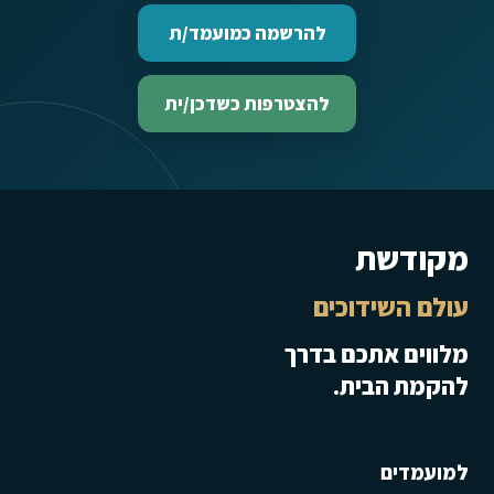
להרשמה כמועמד/ת
להצטרפות כשדכן/ית
מקודשת
עולם השידוכים
מלווים אתכם בדרך
להקמת הבית.
למועמדים