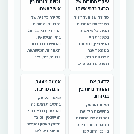
עיקרי החובות של
זכויות וחובות בין
הבעל כלפי אשתו
איש לאשתו
סקירה של העקרונות
סקירה כללית של
המרכזיים באחריות
הזכויות והחובות
הבעל כלפי אשתו
ההדדיות בין בני זוג
במסגרת חיי
בחיי הנישואין,
הנישואין, ובמיוחד
והחשיבות בהבנת
בנושא דאגה
האחריות המשותפת
לפרנסת הבית
לבניית בית יציב.
ולצרכים הבסיסיי...
לדעת את
אמונה מונעת
ההתחייבויות בין
הרבה מריבות
בני הזוג
מאמר העוסק
בחשיבות האמונה
מאמר העוסק
והביטחון בבניית חיי
בחשיבות הידיעה
הנישואין, וכיצד
וההבנה של החובות
חיזוק האמון והגישה
והזכויות ההדדיות
החיובית יכולים
בין בני הזוג לפני