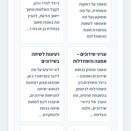
כיצד לברר נכון,
מאמר על רווקות
לקבל החלטות מתוך
מאוחרת, על מה
יישוב הדעת, להבין
שתוקע ועל מה
מה באמת חשוב
שאפשר לעשות
בבחירת בן או בת ז...
במסגרת חובת
ההשתדלות
ענייני שידוכים –
רעיונות לשיחה
אמונה והשתדלות
בשידוכים
מאמר מחזק בנושא
לא יודעים על מה
שידוכים ואמונה –
לדבר בפגישה? כאן
כיצד משלבים בין
תמצאו מגוון רעיונות
השתדלות לביטחון
לנושאי שיחה
בהשגחה פרטית, מה
לפגישות שידוכים,
הערך של בירורי
שיעזרו לכם לפתוח
שידוכים, ולמה
שיחה בנחת
הצלחת ...
ולהתקדם ...