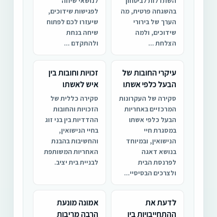
השתדלות לביטחון
לנושאי שיחה
בהשגחה פרטית, מה
לפגישות שידוכים,
הערך של בירורי
שיעזרו לכם לפתוח
שידוכים, ולמה
שיחה בנחת
הצלחת ...
ולהתקדם ...
עיקרי החובות של
זכויות וחובות בין
הבעל כלפי אשתו
איש לאשתו
סקירה של העקרונות
סקירה כללית של
המרכזיים באחריות
הזכויות והחובות
הבעל כלפי אשתו
ההדדיות בין בני זוג
במסגרת חיי
בחיי הנישואין,
הנישואין, ובמיוחד
והחשיבות בהבנת
בנושא דאגה
האחריות המשותפת
לפרנסת הבית
לבניית בית יציב.
ולצרכים הבסיסיי...
לדעת את
אמונה מונעת
ההתחייבויות בין
הרבה מריבות