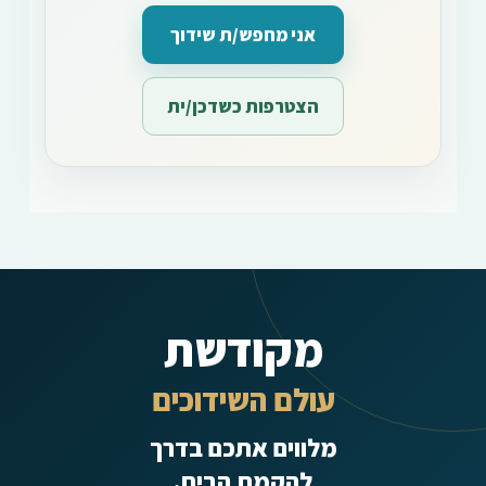
אני מחפש/ת שידוך
הצטרפות כשדכן/ית
מקודשת
עולם השידוכים
מלווים אתכם בדרך
להקמת הבית.