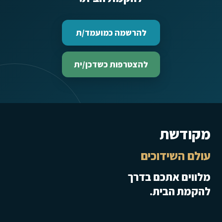
להרשמה כמועמד/ת
להצטרפות כשדכן/ית
מקודשת
עולם השידוכים
מלווים אתכם בדרך
להקמת הבית.