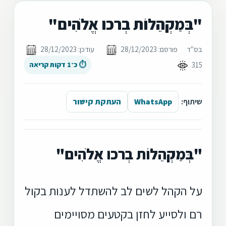
"בְּמַקְהֵלוֹת בְרכו אֱלֹהִים"
בס"ד
פורסם: 28/12/2023
עודכן: 28/12/2023
315
⏱ כ־1 דקות קריאה
שיתוף:
WhatsApp
העתקת קישור
"בְּמַקְהֵלוֹת בְרכו אֱלֹהִים"
על הקהל לשים לב להשתדל לענות בקול
רם ולסייע לחזן בקטעים מסויימים