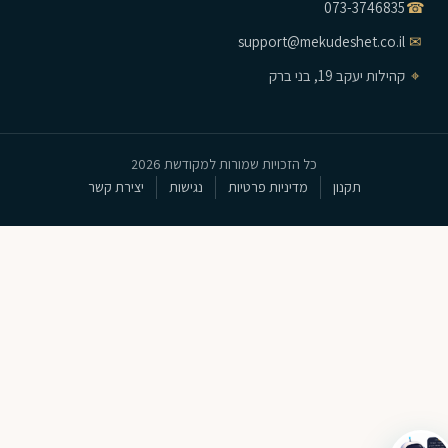
073-3746835
☎
support@mekudeshet.co.il
✉
⌖
קהילות יעקב 19, בני ברק
כל הזכויות שמורות למקודשת 2026
תקנון
מדיניות פרטיות
נגישות
יצירת קשר