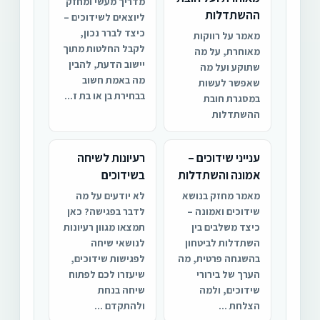
מדריך מעשי ומחזק
ההשתדלות
ליוצאים לשידוכים –
כיצד לברר נכון,
מאמר על רווקות
לקבל החלטות מתוך
מאוחרת, על מה
יישוב הדעת, להבין
שתוקע ועל מה
מה באמת חשוב
שאפשר לעשות
בבחירת בן או בת ז...
במסגרת חובת
ההשתדלות
ענייני שידוכים –
רעיונות לשיחה
אמונה והשתדלות
בשידוכים
מאמר מחזק בנושא
לא יודעים על מה
שידוכים ואמונה –
לדבר בפגישה? כאן
כיצד משלבים בין
תמצאו מגוון רעיונות
השתדלות לביטחון
לנושאי שיחה
בהשגחה פרטית, מה
לפגישות שידוכים,
הערך של בירורי
שיעזרו לכם לפתוח
שידוכים, ולמה
שיחה בנחת
הצלחת ...
ולהתקדם ...