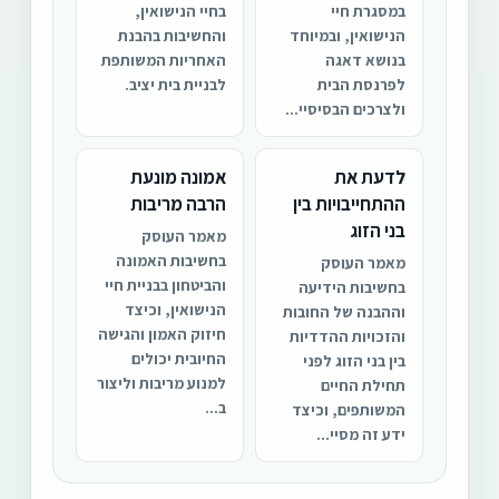
במסגרת חיי
בחיי הנישואין,
הנישואין, ובמיוחד
והחשיבות בהבנת
בנושא דאגה
האחריות המשותפת
לפרנסת הבית
לבניית בית יציב.
ולצרכים הבסיסיי...
לדעת את
אמונה מונעת
ההתחייבויות בין
הרבה מריבות
בני הזוג
מאמר העוסק
בחשיבות האמונה
מאמר העוסק
והביטחון בבניית חיי
בחשיבות הידיעה
הנישואין, וכיצד
וההבנה של החובות
חיזוק האמון והגישה
והזכויות ההדדיות
החיובית יכולים
בין בני הזוג לפני
למנוע מריבות וליצור
תחילת החיים
ב...
המשותפים, וכיצד
ידע זה מסיי...