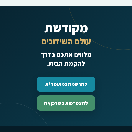
מקודשת
עולם השידוכים
מלווים אתכם בדרך
להקמת הבית.
להרשמה כמועמד/ת
להצטרפות כשדכן/ית