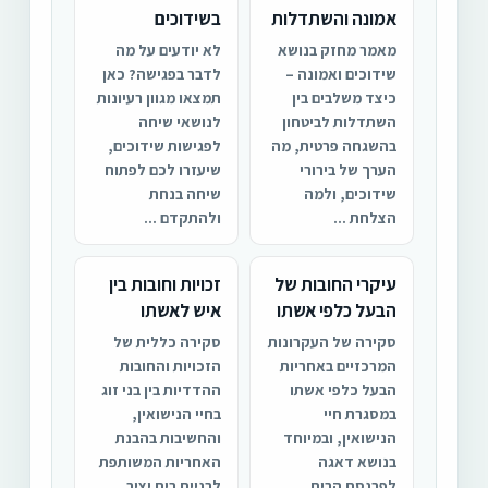
אמונה והשתדלות
בשידוכים
מאמר מחזק בנושא
לא יודעים על מה
שידוכים ואמונה –
לדבר בפגישה? כאן
כיצד משלבים בין
תמצאו מגוון רעיונות
השתדלות לביטחון
לנושאי שיחה
בהשגחה פרטית, מה
לפגישות שידוכים,
הערך של בירורי
שיעזרו לכם לפתוח
שידוכים, ולמה
שיחה בנחת
הצלחת ...
ולהתקדם ...
עיקרי החובות של
זכויות וחובות בין
הבעל כלפי אשתו
איש לאשתו
סקירה של העקרונות
סקירה כללית של
המרכזיים באחריות
הזכויות והחובות
הבעל כלפי אשתו
ההדדיות בין בני זוג
במסגרת חיי
בחיי הנישואין,
הנישואין, ובמיוחד
והחשיבות בהבנת
בנושא דאגה
האחריות המשותפת
לפרנסת הבית
לבניית בית יציב.