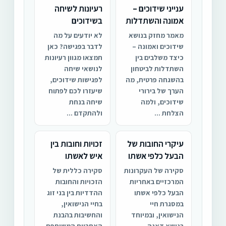
ענייני שידוכים –
רעיונות לשיחה
אמונה והשתדלות
בשידוכים
מאמר מחזק בנושא
לא יודעים על מה
שידוכים ואמונה –
לדבר בפגישה? כאן
כיצד משלבים בין
תמצאו מגוון רעיונות
השתדלות לביטחון
לנושאי שיחה
בהשגחה פרטית, מה
לפגישות שידוכים,
הערך של בירורי
שיעזרו לכם לפתוח
שידוכים, ולמה
שיחה בנחת
הצלחת ...
ולהתקדם ...
עיקרי החובות של
זכויות וחובות בין
הבעל כלפי אשתו
איש לאשתו
סקירה של העקרונות
סקירה כללית של
המרכזיים באחריות
הזכויות והחובות
הבעל כלפי אשתו
ההדדיות בין בני זוג
במסגרת חיי
בחיי הנישואין,
הנישואין, ובמיוחד
והחשיבות בהבנת
בנושא דאגה
האחריות המשותפת