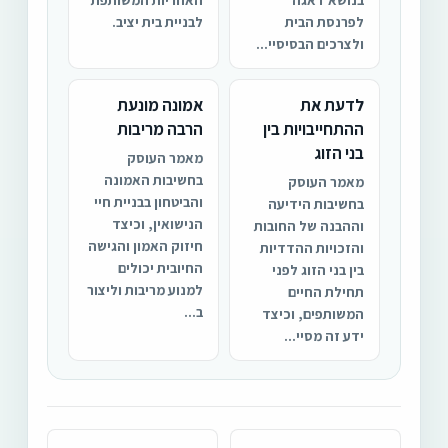
לפרנסת הבית
לבניית בית יציב.
ולצרכים הבסיסיי...
לדעת את
אמונה מונעת
ההתחייבויות בין
הרבה מריבות
בני הזוג
מאמר העוסק
בחשיבות האמונה
מאמר העוסק
והביטחון בבניית חיי
בחשיבות הידיעה
הנישואין, וכיצד
וההבנה של החובות
חיזוק האמון והגישה
והזכויות ההדדיות
החיובית יכולים
בין בני הזוג לפני
למנוע מריבות וליצור
תחילת החיים
ב...
המשותפים, וכיצד
ידע זה מסיי...