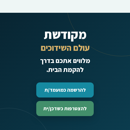
מקודשת
עולם השידוכים
מלווים אתכם בדרך
להקמת הבית.
להרשמה כמועמד/ת
להצטרפות כשדכן/ית