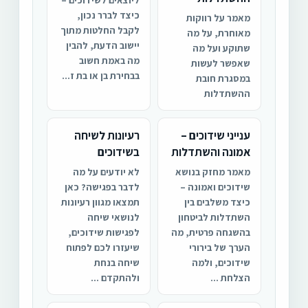
כיצד לברר נכון,
מאמר על רווקות
לקבל החלטות מתוך
מאוחרת, על מה
יישוב הדעת, להבין
שתוקע ועל מה
מה באמת חשוב
שאפשר לעשות
בבחירת בן או בת ז...
במסגרת חובת
ההשתדלות
ענייני שידוכים –
רעיונות לשיחה
אמונה והשתדלות
בשידוכים
מאמר מחזק בנושא
לא יודעים על מה
שידוכים ואמונה –
לדבר בפגישה? כאן
כיצד משלבים בין
תמצאו מגוון רעיונות
השתדלות לביטחון
לנושאי שיחה
בהשגחה פרטית, מה
לפגישות שידוכים,
הערך של בירורי
שיעזרו לכם לפתוח
שידוכים, ולמה
שיחה בנחת
הצלחת ...
ולהתקדם ...