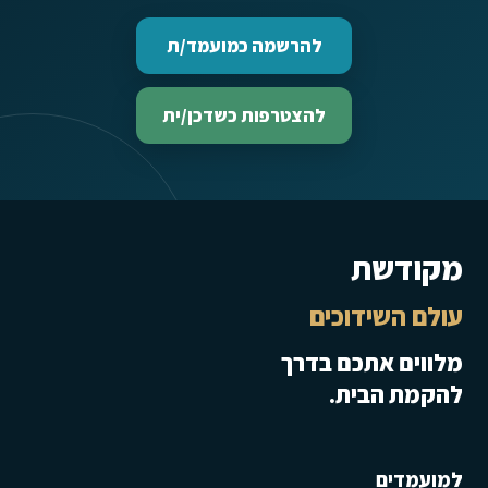
להרשמה כמועמד/ת
להצטרפות כשדכן/ית
מקודשת
עולם השידוכים
מלווים אתכם בדרך
להקמת הבית.
למועמדים