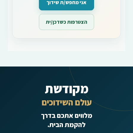
אני מחפש/ת שידוך
הצטרפות כשדכן/ית
מקודשת
עולם השידוכים
מלווים אתכם בדרך
להקמת הבית.