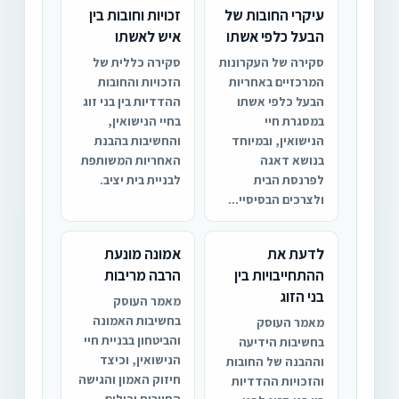
עיקרי החובות של
זכויות וחובות בין
הבעל כלפי אשתו
איש לאשתו
סקירה של העקרונות
סקירה כללית של
המרכזיים באחריות
הזכויות והחובות
הבעל כלפי אשתו
ההדדיות בין בני זוג
במסגרת חיי
בחיי הנישואין,
הנישואין, ובמיוחד
והחשיבות בהבנת
בנושא דאגה
האחריות המשותפת
לפרנסת הבית
לבניית בית יציב.
ולצרכים הבסיסיי...
לדעת את
אמונה מונעת
ההתחייבויות בין
הרבה מריבות
בני הזוג
מאמר העוסק
בחשיבות האמונה
מאמר העוסק
והביטחון בבניית חיי
בחשיבות הידיעה
הנישואין, וכיצד
וההבנה של החובות
חיזוק האמון והגישה
והזכויות ההדדיות
החיובית יכולים