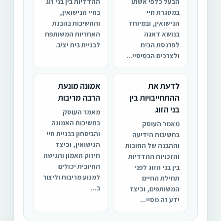
הבעל כלפי אשתו
ההדדיות בין בני זוג
במסגרת חיי
בחיי הנישואין,
הנישואין, ובמיוחד
והחשיבות בהבנת
בנושא דאגה
האחריות המשותפת
לפרנסת הבית
לבניית בית יציב.
ולצרכים הבסיסיי...
לדעת את
אמונה מונעת
ההתחייבויות בין
הרבה מריבות
בני הזוג
מאמר העוסק
בחשיבות האמונה
מאמר העוסק
והביטחון בבניית חיי
בחשיבות הידיעה
הנישואין, וכיצד
וההבנה של החובות
חיזוק האמון והגישה
והזכויות ההדדיות
החיובית יכולים
בין בני הזוג לפני
למנוע מריבות וליצור
תחילת החיים
ב...
המשותפים, וכיצד
ידע זה מסיי...