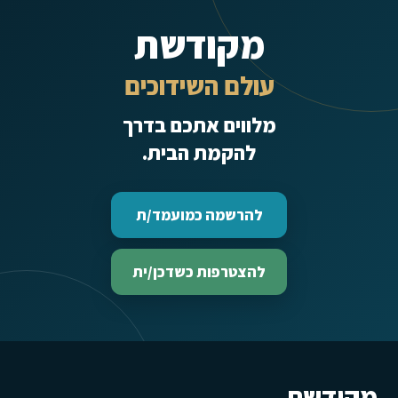
מקודשת
עולם השידוכים
מלווים אתכם בדרך
להקמת הבית.
להרשמה כמועמד/ת
להצטרפות כשדכן/ית
מקודשת