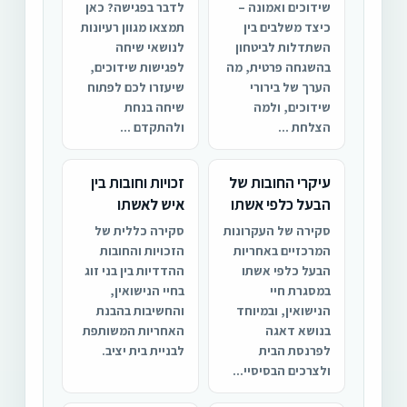
שידוכים ואמונה –
לדבר בפגישה? כאן
כיצד משלבים בין
תמצאו מגוון רעיונות
השתדלות לביטחון
לנושאי שיחה
בהשגחה פרטית, מה
לפגישות שידוכים,
הערך של בירורי
שיעזרו לכם לפתוח
שידוכים, ולמה
שיחה בנחת
הצלחת ...
ולהתקדם ...
עיקרי החובות של
זכויות וחובות בין
הבעל כלפי אשתו
איש לאשתו
סקירה של העקרונות
סקירה כללית של
המרכזיים באחריות
הזכויות והחובות
הבעל כלפי אשתו
ההדדיות בין בני זוג
במסגרת חיי
בחיי הנישואין,
הנישואין, ובמיוחד
והחשיבות בהבנת
בנושא דאגה
האחריות המשותפת
לפרנסת הבית
לבניית בית יציב.
ולצרכים הבסיסיי...