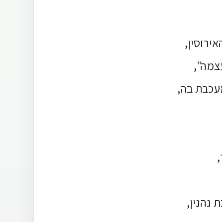
ירוסין,
עצמה",
עכבת בה,
 נהנין,