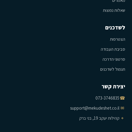
מאמרים
שאלות נפוצות
לשדכנים
הצטרפות
סביבת העבודה
סרטוני הדרכה
תגמול לשדכנים
יצירת קשר
073-3746835
☎
support@mekudeshet.co.il
✉
⌖
קהילות יעקב 19, בני ברק