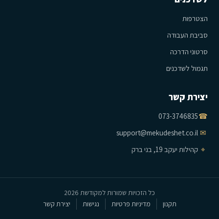
הצטרפות
סביבת העבודה
סרטוני הדרכה
תגמול לשדכנים
יצירת קשר
073-3746835
☎
support@mekudeshet.co.il
✉
⌖
קהילות יעקב 19, בני ברק
כל הזכויות שמורות למקודשת 2026
תקנון
מדיניות פרטיות
נגישות
יצירת קשר