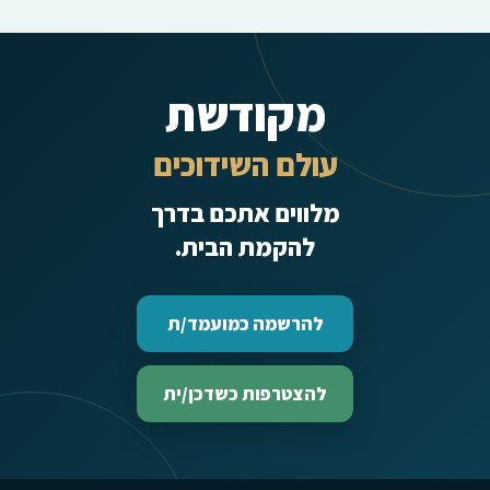
מקודשת
עולם השידוכים
מלווים אתכם בדרך
להקמת הבית.
להרשמה כמועמד/ת
להצטרפות כשדכן/ית