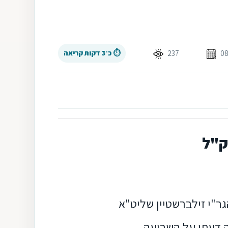
237
⏱ כ־3 דקות קריאה
וק"ל
ר"י זילברשטיין שליט"א
 דעתו על השבועה,