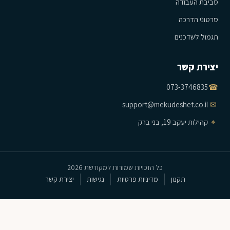
סביבת העבודה
סרטוני הדרכה
תגמול לשדכנים
יצירת קשר
073-3746835
☎
support@mekudeshet.co.il
✉
⌖
קהילות יעקב 19, בני ברק
כל הזכויות שמורות למקודשת 2026
תקנון
מדיניות פרטיות
נגישות
יצירת קשר