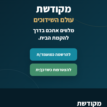
מקודשת
עולם השידוכים
מלווים אתכם בדרך
להקמת הבית.
להרשמה כמועמד/ת
להצטרפות כשדכן/ית
מקודשת