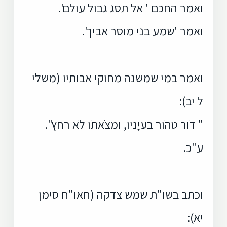
ואמר החכם ' אל תסג גבול עֹולם'.
ואמר 'שמע בני מוסר אביך'.
ואמר במי שמשנה מחוקי אבותיו (משלי
ל יב):
" דֹור טהֹור בעיָניו, ומצֹאתֹו לֹא רחץ".
ע"כ.
וכתב בשו"ת שמש צדקה (חאו"ח סימן
יא):